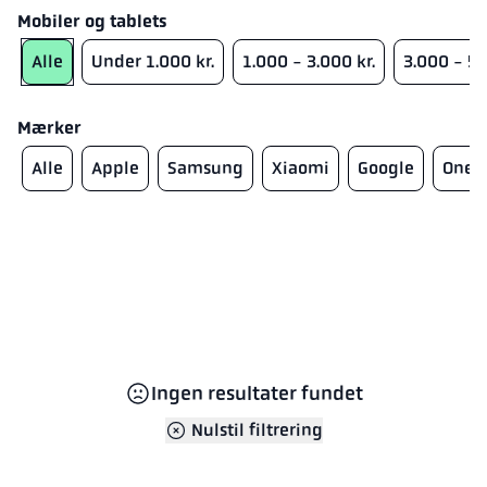
used_phones.sorting.sort_p
used_phones.sorting.sort_de
Mobiler og tablets
Alle
Under 1.000 kr.
1.000 - 3.000 kr.
3.000 - 5.
Mærker
Alle
Apple
Samsung
Xiaomi
Google
OneP
Ingen resultater fundet
Nulstil filtrering