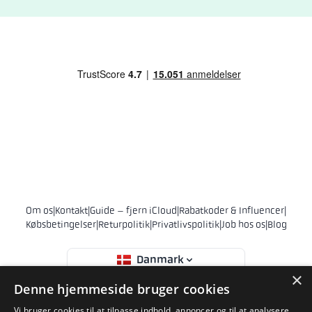
Om os
|
Kontakt
|
Guide – fjern iCloud
|
Rabatkoder & Influencer
|
Købsbetingelser
|
Returpolitik
|
Privatlivspolitik
|
Job hos os
|
Blog
Danmark
×
Denne hjemmeside bruger cookies
© 2011 - 2026 Phonehero AB
Vi bruger cookies til at tilpasse indhold, annoncer og til at analysere
Sankt Eriksgatan 28