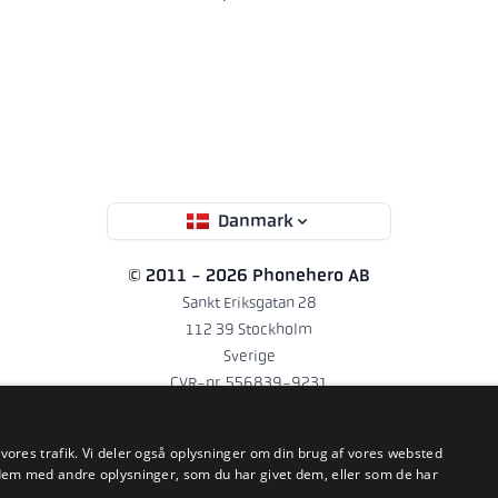
Danmark
© 2011 - 2026 Phonehero AB
Sankt Eriksgatan 28
112 39 Stockholm
Sverige
CVR-nr. 556839-9231
support@phonehero.dk
+46 10 551 5854 (Sv og En)
· Hverdage 8:30–16:30
e vores trafik. Vi deler også oplysninger om din brug af vores websted
em med andre oplysninger, som du har givet dem, eller som de har
Phonehero AB er et svensk selskab registreret i Sverige (CVR-nr.