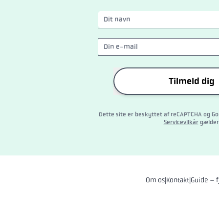
Tilmeld dig
Dette site er beskyttet af reCAPTCHA og G
Servicevilkår
gælder
Om os
|
Kontakt
|
Guide – f