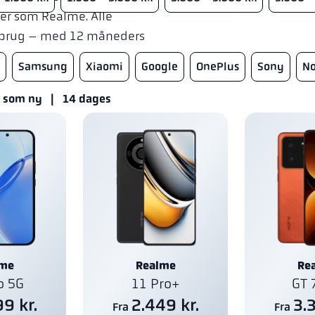
er som Realme. Alle
til brug – med 12 måneders
Samsung
Xiaomi
Google
OnePlus
Sony
No
r som ny | 14 dages
lme
Realme
Re
o 5G
11 Pro+
GT 
9 kr.
2.449 kr.
3.
Fra
Fra