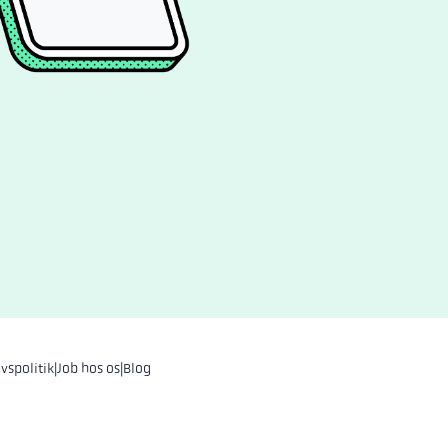
ivspolitik
|
Job hos os
|
Blog