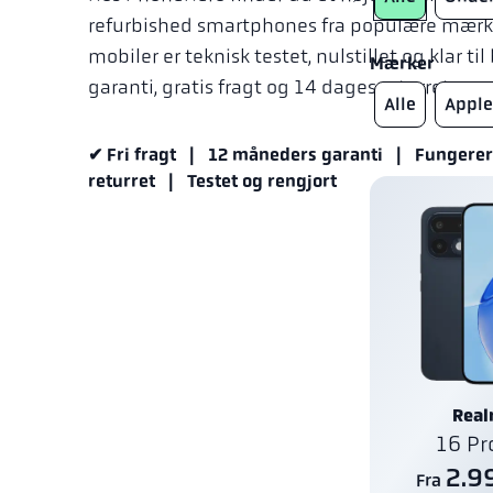
refurbished smartphones fra populære mærk
mobiler er teknisk testet, nulstillet og klar 
Mærker
garanti, gratis fragt og 14 dages returret.
Alle
Apple
✔ Fri fragt | 12 måneders garanti | Fungere
returret | Testet og rengjort
Rea
16 Pr
2.99
Fra