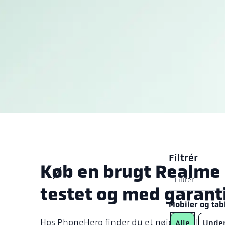
Filtrér
Køb en brugt Realme
Filtrér
testet og med garant
Mobiler og tab
Hos PhoneHero finder du et nøje udvalgt sor
Alle
Under