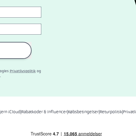
oogles
Privatlivspolitik
og
.
jern iCloud
|
Rabatkoder & Influencer
|
Købsbetingelser
|
Returpolitik
|
Privatl