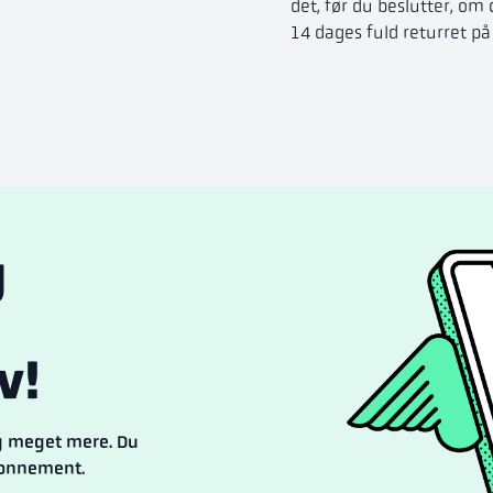
det, før du beslutter, om 
14 dages fuld returret på
g
v!
og meget mere. Du
bonnement.