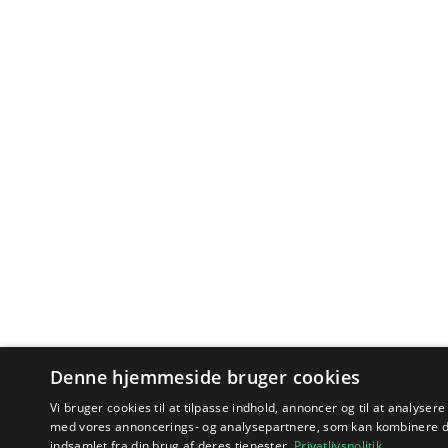
Denne hjemmeside bruger cookies
Vi bruger cookies til at tilpasse indhold, annoncer og til at analyser
med vores annoncerings- og analysepartnere, som kan kombinere d
indsamlet fra din brug af deres tjenester.
Privatlivspolitik