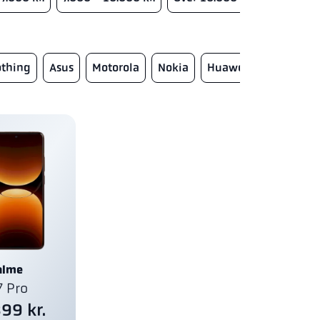
thing
Asus
Motorola
Nokia
Huawei
Doro
F
alme
7 Pro
399 kr.