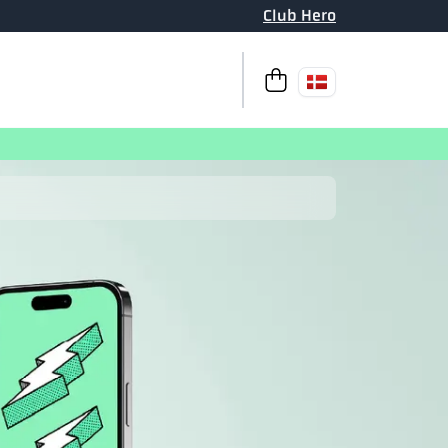
Club Hero
Til kassen
Din indkøbskurv 