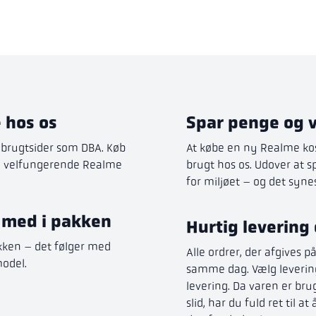
 hos os
Spar penge og 
å brugtsider som DBA. Køb
At købe en ny Realme ko
g velfungerende Realme
brugt hos os. Udover at 
for miljøet – og det synes 
l med i pakken
Hurtig levering 
kken – det følger med
Alle ordrer, der afgives p
model.
samme dag. Vælg levering
levering. Da varen er bru
slid, har du fuld ret til 