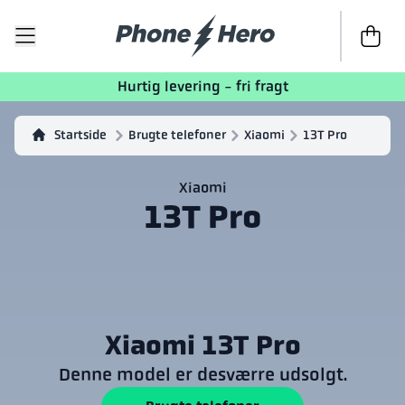
Til kasse
Hurtig levering - fri fragt
Startside
Brugte telefoner
Xiaomi
13T Pro
Xiaomi
13T Pro
Xiaomi 13T Pro
Denne model er desværre udsolgt.