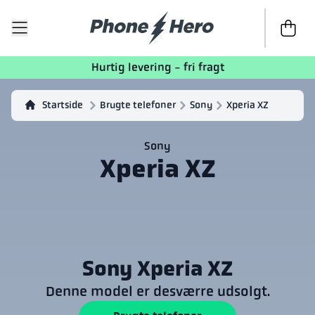
Til kasse
Hurtig levering - fri fragt
Startside
Brugte telefoner
Sony
Xperia XZ
Sony
Xperia XZ
Sony Xperia XZ
Denne model er desværre udsolgt.