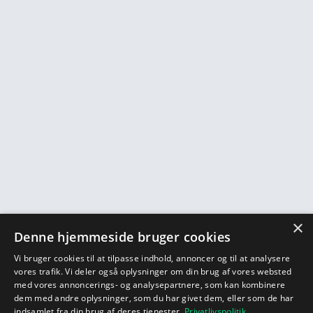
×
Denne hjemmeside bruger cookies
Vi bruger cookies til at tilpasse indhold, annoncer og til at analysere
vores trafik. Vi deler også oplysninger om din brug af vores websted
med vores annoncerings- og analysepartnere, som kan kombinere
dem med andre oplysninger, som du har givet dem, eller som de har
indsamlet fra din brug af deres tjenester.
Privatlivspolitik