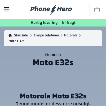
Til kasse
Hurtig levering - fri fragt
Startside
Brugte telefoner
Motorola
Moto E32s
Motorola
Moto E32s
Motorola Moto E32s
Denne model er desværre udsolgt.