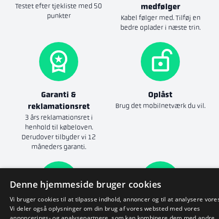
Testet efter tjekliste med 50
medfølger
punkter
Kabel følger med. Tilføj en
bedre oplader i næste trin.
Garanti &
Oplåst
reklamationsret
Brug det mobilnetværk du vil.
3 års reklamationsret i
henhold til købeloven.
Derudover tilbyder vi 12
måneders garanti.
Denne hjemmeside bruger cookies
Vi bruger cookies til at tilpasse indhold, annoncer og til at analysere vores
Vi deler også oplysninger om din brug af vores websted med vores
Godt batteri
14 dages returret
annoncerings- og analysepartnere, som kan kombinere dem med andre