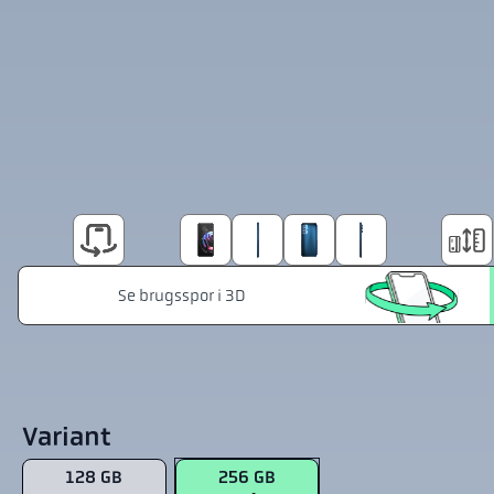
Variant
128 GB
256 GB