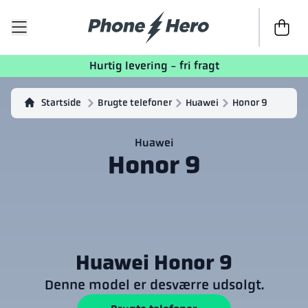
Til kasse
Hurtig levering - fri fragt
Startside
Brugte telefoner
Huawei
Honor 9
Huawei
Honor 9
Huawei Honor 9
Denne model er desværre udsolgt.