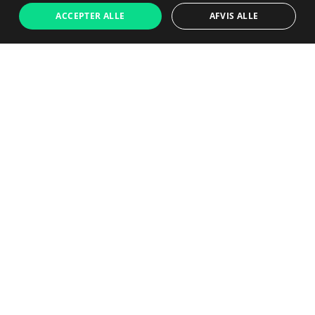
ACCEPTER ALLE
AFVIS ALLE
Fuldt funktionel
Opladerkabel
Testet efter tjekliste med 50
medfølger
punkter
Kabel følger med. Tilføj en
bedre oplader i næste trin.