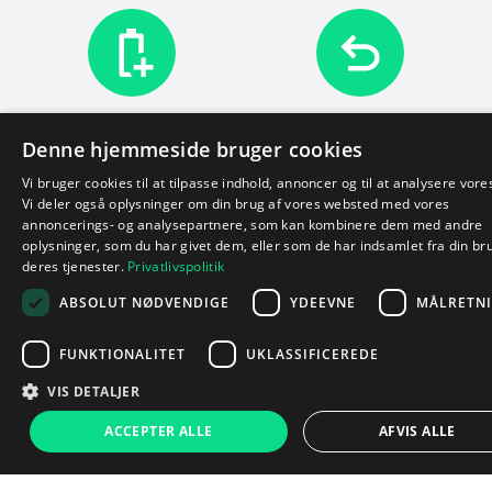
Godt batteri
14 dages returret
Denne hjemmeside bruger cookies
Batteriets tilstand er altid
Returnér, hvis du ikke er
god.
tilfreds.
Fuldstændige
Vi bruger cookies til at tilpasse indhold, annoncer og til at analysere vores
betingelser
Vi deler også oplysninger om din brug af vores websted med vores
annoncerings- og analysepartnere, som kan kombinere dem med andre
oplysninger, som du har givet dem, eller som de har indsamlet fra din br
deres tjenester.
Privatlivspolitik
ABSOLUT NØDVENDIGE
YDEEVNE
MÅLRETN
FUNKTIONALITET
UKLASSIFICEREDE
VIS DETALJER
Sådan siger vores kunder
799 kr.
ACCEPTER ALLE
AFVIS ALLE
Læg i kurv