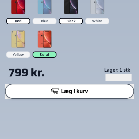
Red
Blue
Black
White
Yellow
Coral
799 kr.
Lager: 1 stk
Læg i kurv