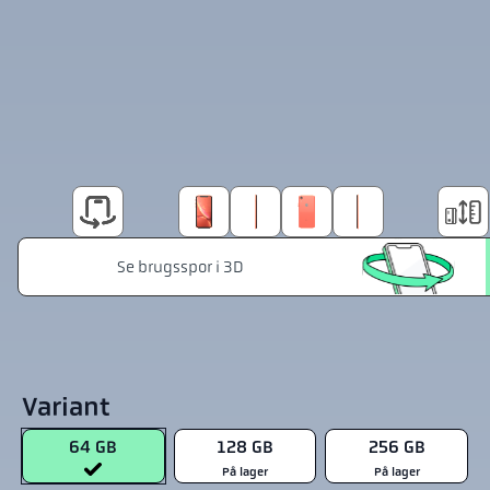
Variant
64 GB
128 GB
256 GB
På lager
På lager