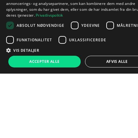
annoncerings- og analysepartnere, som kan kombinere dem med andre
oplysninger, som du har givet dem, eller som de har indsamlet fra din br
deres tjenester.
Privatlivspolitik
ABSOLUT NØDVENDIGE
YDEEVNE
MÅLRETN
FUNKTIONALITET
UKLASSIFICEREDE
Sådan siger vores kunder
VIS DETALJER
2.649 kr.
ACCEPTER ALLE
AFVIS ALLE
Læg i kurv