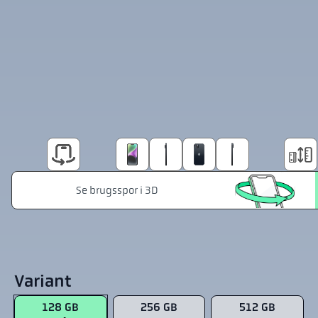
Variant
128 GB
256 GB
512 GB