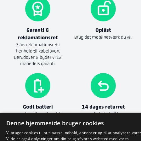
Garanti &
Oplåst
reklamationsret
Brug det mobilnetværk du vil.
3 års reklamationsret i
henhold til købeloven.
Derudover tilbyder vi 12
måneders garanti.
Godt batteri
14 dages returret
Batteriets tilstand er altid
Returnér, hvis du ikke er
god.
tilfreds.
Fuldstændige
Denne hjemmeside bruger cookies
betingelser
Vi bruger cookies til at tilpasse indhold, annoncer og til at analysere vores
Vi deler også oplysninger om din brug af vores websted med vores