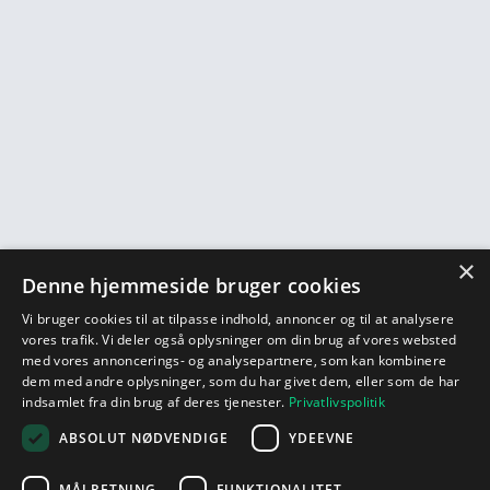
×
Denne hjemmeside bruger cookies
Vi bruger cookies til at tilpasse indhold, annoncer og til at analysere
vores trafik. Vi deler også oplysninger om din brug af vores websted
med vores annoncerings- og analysepartnere, som kan kombinere
dem med andre oplysninger, som du har givet dem, eller som de har
indsamlet fra din brug af deres tjenester.
Privatlivspolitik
ABSOLUT NØDVENDIGE
YDEEVNE
MÅLRETNING
FUNKTIONALITET