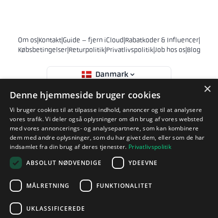
Om os
|
Kontakt
|
Guide – fjern iCloud
|
Rabatkoder & Influencer
|
Købsbetingelser
|
Returpolitik
|
Privatlivspolitik
|
Job hos os
|
Blog
Danmark
×
Denne hjemmeside bruger cookies
© 2011 - 2026 Phonehero AB
Vi bruger cookies til at tilpasse indhold, annoncer og til at analysere
Sankt Eriksgatan 28
vores trafik. Vi deler også oplysninger om din brug af vores websted
112 39 Stockholm
med vores annoncerings- og analysepartnere, som kan kombinere
Sverige
dem med andre oplysninger, som du har givet dem, eller som de har
CVR-nr. 556839-9231
indsamlet fra din brug af deres tjenester.
Privatlivspolitik
support@phonehero.dk
ABSOLUT NØDVENDIGE
YDEEVNE
+46 10 551 5854 (Sv og En)
· Hverdage 8:30–16:30
MÅLRETNING
FUNKTIONALITET
Phonehero AB er et svensk selskab registreret i Sverige (CVR-nr.
556839-9231), som driver webbutikker i flere europæiske lande. Al
UKLASSIFICEREDE
handel sker i overensstemmelse med svensk selskabslovgivning og EU's