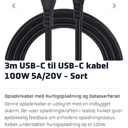
Gå til forrige b
G
3m USB-C til USB-C kabel
100W 5A/20V - Sort
Opladerkabel med Hurtigopladning og Dataoverførsel
Denne opladerkabel er udstyret med en indbygget
skærm, der viser opladningskraften i realtid, hvilket giver
øjeblikkelig feedback om enhedens opladningsstatus.
Kablet understøtter hurtigopladning op til 100W