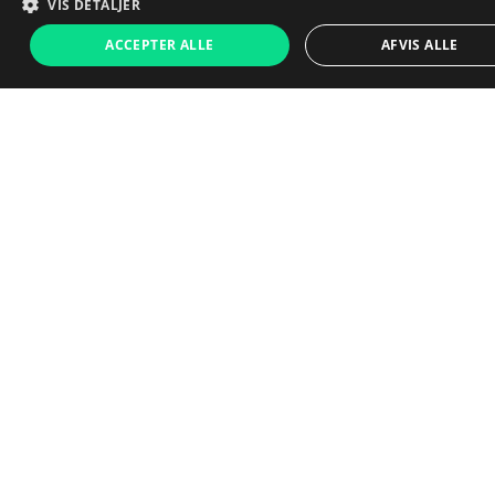
Sådan siger vores kunder
VIS DETALJER
1.499 kr.
ACCEPTER ALLE
AFVIS ALLE
Læg i kurv
Beskrivelse af Galaxy S20