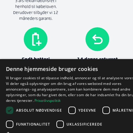
3 års reklamationsret i
henhold til købeloven.
Derudover tilbyder vi 12
måneders garanti.
Godt batteri
14 dages returret
Batteriets tilstand er altid
Returnér, hvis du ikke er
Denne hjemmeside bruger cookies
god.
tilfreds.
Fuldstændige
Vi bruger cookies til at tilpasse indhold, annoncer og til at analysere vores
betingelser
Vi deler også oplysninger om din brug af vores websted med vores
annoncerings- og analysepartnere, som kan kombinere dem med andre
oplysninger, som du har givet dem, eller som de har indsamlet fra din br
deres tjenester.
Privatlivspolitik
ABSOLUT NØDVENDIGE
YDEEVNE
MÅLRETN
FUNKTIONALITET
UKLASSIFICEREDE