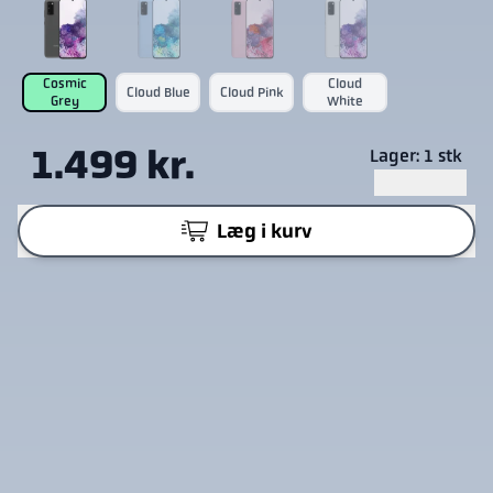
Cosmic
Cloud
Cloud Blue
Cloud Pink
Grey
White
1.499 kr.
Lager: 1 stk
Læg i kurv